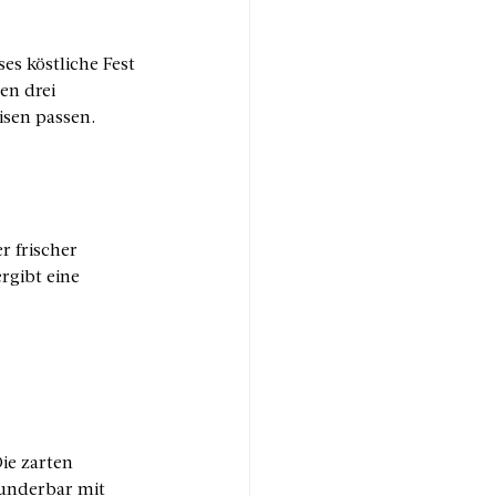
es köstliche Fest 
en drei 
sen passen. 
r frischer 
rgibt eine 
ie zarten 
underbar mit 