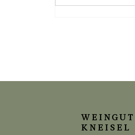
31 TAGE ROSÉ – WIE WIRD
ROSÉWEIN EIGENTLICH
HERGESTELLT?
WEINGUT
KNEISEL