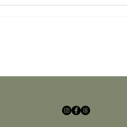
31 TAGE ROSÉ – WAS IST DER
SOM
UNTERSCHIED ZWISCHEN
MONA
ROSÉ, WEIßHERBST UND
RAB
ROTLING?
UND
SOR