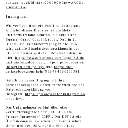
contact=true&id=a2zt0000000GnywAAC&st
atus=Active
Instagram
Wir verfügen über ein Profil bei Instagram.
Anbieter dieses Dienstes ist die Meta
Platforms Ireland Limited, 4 Grand Canal
Square, Grand Canal Harbour, Dublin 2,
Irland. Die Datenübertragung in die USA
wird auf die Standardvertragsklauseln der
EU-Kommission gestützt. Details finden Sie
hier:
https://www.facebook.com/legal/EU_da
ta_transfer_addendum
,
https://privacycenter.
instagram.com/policy/
und
https://de-
de.facebook.com/help/566994660333381
.
Details zu deren Umgang mit Ihren
personenbezogenen Daten entnehmen Sie der
Datenschutzerklärung von
Instagram:
https://privacycenter.instagram.co
m/policy/
.
Das Unternehmen verfügt über eine
Zertifizierung nach dem „EU-US Data
Privacy Framework“ (DPF). Der DPF ist ein
Übereinkommen zwischen der Europäischen
Union und den USA, der die Einhaltung