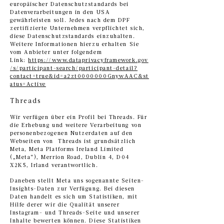
europäischer Datenschutzstandards bei
Datenverarbeitungen in den USA
gewährleisten soll. Jedes nach dem DPF
zertifizierte Unternehmen verpflichtet sich,
diese Datenschutzstandards einzuhalten.
Weitere Informationen hierzu erhalten Sie
vom Anbieter unter folgendem
Link:
https://www.dataprivacyframework.gov
/s/participant-search/participant-detail?
contact=true&id=a2zt0000000GnywAAC&st
atus=Active
Threads
Wir verfügen über ein Profil bei Threads. Für
die Erhebung und weitere Verarbeitung von
personenbezogenen Nutzerdaten auf den
Webseiten von Threads ist grundsätzlich
Meta, Meta Platforms Ireland Limited
(„Meta“), Merrion Road, Dublin 4, D04
X2K5, Irland verantwortlich.
Daneben stellt Meta uns sogenannte Seiten-
Insights-Daten zur Verfügung. Bei diesen
Daten handelt es sich um Statistiken, mit
Hilfe derer wir die Qualität unserer
Instagram- und Threads-Seite und unserer
Inhalte bewerten können. Diese Statistiken