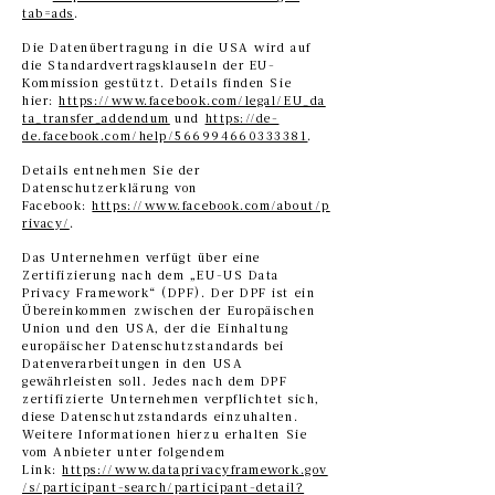
tab=ads
.
Die Datenübertragung in die USA wird auf
die Standardvertragsklauseln der EU-
Kommission gestützt. Details finden Sie
hier:
https://www.facebook.com/legal/EU_da
ta_transfer_addendum
und
https://de-
de.facebook.com/help/566994660333381
.
Details entnehmen Sie der
Datenschutzerklärung von
Facebook:
https://www.facebook.com/about/p
rivacy/
.
Das Unternehmen verfügt über eine
Zertifizierung nach dem „EU-US Data
Privacy Framework“ (DPF). Der DPF ist ein
Übereinkommen zwischen der Europäischen
Union und den USA, der die Einhaltung
europäischer Datenschutzstandards bei
Datenverarbeitungen in den USA
gewährleisten soll. Jedes nach dem DPF
zertifizierte Unternehmen verpflichtet sich,
diese Datenschutzstandards einzuhalten.
Weitere Informationen hierzu erhalten Sie
vom Anbieter unter folgendem
Link:
https://www.dataprivacyframework.gov
/s/participant-search/participant-detail?