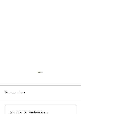
Kommentare
31 TAGE ROSÉ – WAS IST
SOMMERLICHER
Kommentar verfassen...