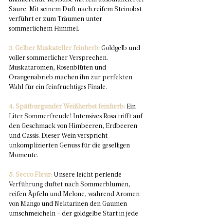
Säure. Mit seinem Duft nach reifem Steinobst 
verführt er zum Träumen unter 
sommerlichem Himmel.
3. Gelber Muskateller feinherb:
 Goldgelb und 
voller sommerlicher Versprechen. 
Muskataromen, Rosenblüten und 
Orangenabrieb machen ihn zur perfekten 
Wahl für ein feinfruchtiges Finale.
4. Spätburgunder Weißherbst feinherb:
 Ein 
Liter Sommerfreude! Intensives Rosa trifft auf 
den Geschmack von Himbeeren, Erdbeeren 
und Cassis. Dieser Wein verspricht 
unkomplizierten Genuss für die geselligen 
Momente.
5. Secco Fleur:
 Unsere leicht perlende 
Verführung duftet nach Sommerblumen, 
reifen Äpfeln und Melone, während Aromen 
von Mango und Nektarinen den Gaumen 
umschmeicheln – der goldgelbe Start in jede 