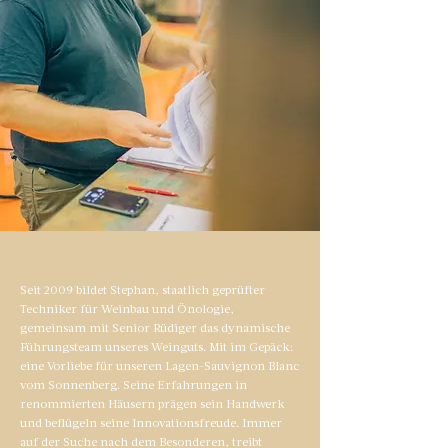
Seit 2009 bildet Stephan, staatlich geprüfter
Techniker für Weinbau und Önologie,
gemeinsam mit Senior Rüdiger das dynamische
Führungsteam unseres Weinguts. Mit im Gepäck:
eine Vorliebe für unseren Lagen-Sauvignon Blanc
vom Sonnenberg. Seine Erfahrungen in
renommierten Häusern prägen sein Handwerk
und beflügeln seine Innovationsfreude. Immer
auf der Suche nach dem Besonderen, treibt