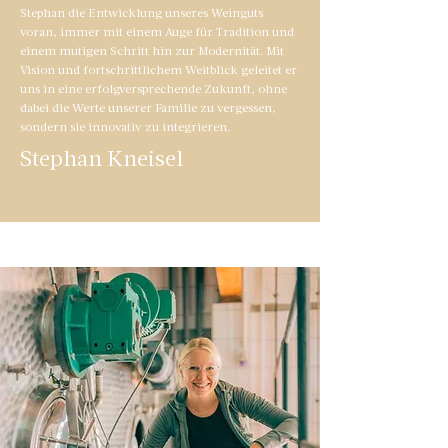
Stephan die Entwicklung unseres Weinguts
voran, immer mit einem Auge für Tradition und
einem mutigen Schritt hin zur Modernität. Mit
Vision und fortschrittlichem Weitblick geleitet er
uns in eine erfolgversprechende Zukunft, ohne
dabei die Werte unserer Familie zu vergessen,
sondern sie innovativ zu integrieren.
Stephan Kneisel