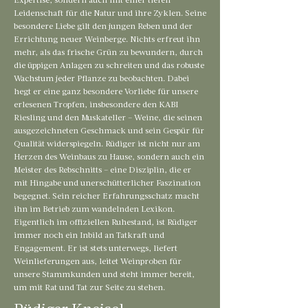
Expertise, sondern auch mit einer tiefen
Leidenschaft für die Natur und ihre Zyklen. Seine
besondere Liebe gilt den jungen Reben und der
Errichtung neuer Weinberge. Nichts erfreut ihn
mehr, als das frische Grün zu bewundern, durch
die üppigen Anlagen zu schreiten und das robuste
Wachstum jeder Pflanze zu beobachten. Dabei
hegt er eine ganz besondere Vorliebe für unsere
erlesenen Tropfen, insbesondere den KABI
Riesling und den Muskateller – Weine, die seinen
ausgezeichneten Geschmack und sein Gespür für
Qualität widerspiegeln. Rüdiger ist nicht nur am
Herzen des Weinbaus zu Hause, sondern auch ein
Meister des Rebschnitts – eine Disziplin, die er
mit Hingabe und unerschütterlicher Faszination
begegnet. Sein reicher Erfahrungsschatz macht
ihn im Betrieb zum wandelnden Lexikon.
Eigentlich im offiziellen Ruhestand, ist Rüdiger
immer noch ein Inbild an Tatkraft und
Engagement. Er ist stets unterwegs, liefert
Weinlieferungen aus, leitet Weinproben für
unsere Stammkunden und steht immer bereit,
um mit Rat und Tat zur Seite zu stehen.