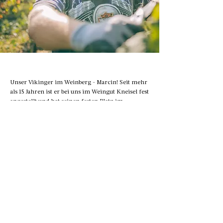
Unser Vikinger im Weinberg - Marcin! Seit mehr
als 15 Jahren ist er bei uns im Weingut Kneisel fest
angestellt und hat seinen festen Platz im
Außenbetrieb. Als Experte für Rebstockpflege sorgt
er dafür, dass unsere Reben liebevoll gepflegt
werden und ihre volle Pracht entfalten können.
Aber auch abseits der Weinberge sind Marcins
Leidenschaften bekannt. Sein Lieblingswein ist
unser Kneisel Rosé - ein wahrer Genuss für
Sommerabende. Und wenn er in besonders guter
Laune ist, gönnt er sich auch mal ein Gläschen
Kabinettwein. Marcin ist für seine positive
Energie und seinen unermüdlichen Einsatz
bekannt. Wir sagen ein herzliches Dankeschön
an Marcin für seine langjährige Treue und seine