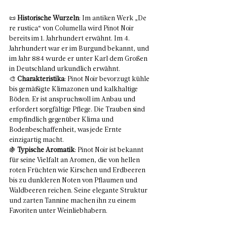
📜 
Historische Wurzeln
: Im antiken Werk „De 
re rustica“ von Columella wird Pinot Noir 
bereits im 1. Jahrhundert erwähnt. Im 4. 
Jahrhundert war er im Burgund bekannt, und 
im Jahr 884 wurde er unter Karl dem Großen 
in Deutschland urkundlich erwähnt.
🎨 
Charakteristika
: Pinot Noir bevorzugt kühle 
bis gemäßigte Klimazonen und kalkhaltige 
Böden. Er ist anspruchsvoll im Anbau und 
erfordert sorgfältige Pflege. Die Trauben sind 
empfindlich gegenüber Klima und 
Bodenbeschaffenheit, was jede Ernte 
einzigartig macht.
🍇 
Typische Aromatik
: Pinot Noir ist bekannt 
für seine Vielfalt an Aromen, die von hellen 
roten Früchten wie Kirschen und Erdbeeren 
bis zu dunkleren Noten von Pflaumen und 
Waldbeeren reichen. Seine elegante Struktur 
und zarten Tannine machen ihn zu einem 
Favoriten unter Weinliebhabern.