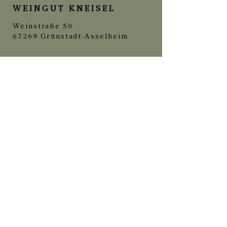
WEINGUT KNEISEL
Weinstraße 50
67269 Grünstadt-Asselheim
06359-3951
kontakt@weingut-kneisel.de
Senden Sie uns auch gerne direkt eine
Nachricht und wir melden uns in Kürze.
Vorname
Nachname