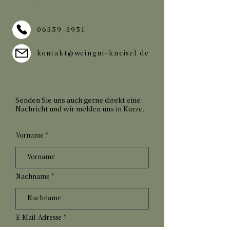
06359-3951
kontakt@weingut-kneisel.de
Senden Sie uns auch gerne direkt eine
Nachricht und wir melden uns in Kürze.
Vorname
Nachname
E-Mail-Adresse